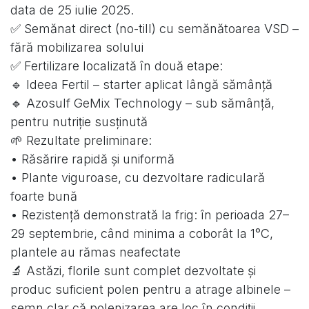
data de 25 iulie 2025.
✅ Semănat direct (no-till) cu semănătoarea VSD –
fără mobilizarea solului
✅ Fertilizare localizată în două etape:
🔹 Ideea Fertil – starter aplicat lângă sămânță
🔹 Azosulf GeMix Technology – sub sămânță,
pentru nutriție susținută
🌱 Rezultate preliminare:
• Răsărire rapidă și uniformă
• Plante viguroase, cu dezvoltare radiculară
foarte bună
• Rezistență demonstrată la frig: în perioada 27–
29 septembrie, când minima a coborât la 1°C,
plantele au rămas neafectate
🔬 Astăzi, florile sunt complet dezvoltate și
produc suficient polen pentru a atrage albinele –
semn clar că polenizarea are loc în condiții