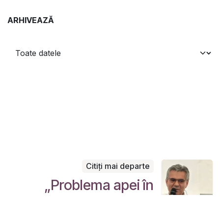
ARHIVEAZĂ
Citiți mai departe
„Problema apei în
agricultură nu se
rezolvă doar prin