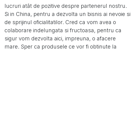
lucruri atât de pozitive despre partenerul nostru.
Si in China, pentru a dezvolta un bisnis ai nevoie si
de sprijinul oficialitatilor. Cred ca vom avea o
colaborare indelungata si fructoasa, pentru ca
sigur vom dezvolta aici, impreuna, o afacere
mare. Sper ca produsele ce vor fi obtinute la
aceasta fabrica sa ajunga atât pe piata din
România, cât si pe cea din China”.
Sun Xiaohui, general manager la Beijing Yadilite
Aviation Chemical Co. Ltd.
Intentia declarata a companiei chineze este de a
deveni parteneri ai firmei Romchimprotect din
Filipesti intr-un proiect de anvergura deja
demarat, cifrat la peste 4 milioane de euro. Aici,