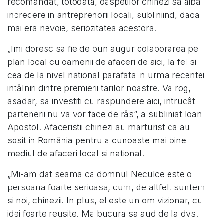
recomandat, totodata, oaspetilor chinezi sa aiba
incredere in antreprenorii locali, subliniind, daca
mai era nevoie, seriozitatea acestora.
„Imi doresc sa fie de bun augur colaborarea pe
plan local cu oamenii de afaceri de aici, la fel si
cea de la nivel national parafata in urma recentei
intâlniri dintre premierii tarilor noastre. Va rog,
asadar, sa investiti cu raspundere aici, intrucât
partenerii nu va vor face de râs”, a subliniat Ioan
Apostol. Afaceristii chinezi au marturist ca au
sosit in România pentru a cunoaste mai bine
mediul de afaceri local si national.
„Mi-am dat seama ca domnul Neculce este o
persoana foarte serioasa, cum, de altfel, suntem
si noi, chinezii. In plus, el este un om vizionar, cu
idei foarte reusite. Ma bucura sa aud de la dvs.