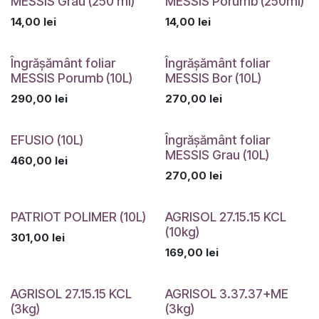
MESSIS Grau (250 ml)
MESSIS Porumb (250ml)
14,00
lei
14,00
lei
Îngrășământ foliar
Îngrășământ foliar
MESSIS Porumb (10L)
MESSIS Bor (10L)
290,00
lei
270,00
lei
EFUSIO (10L)
Îngrășământ foliar
MESSIS Grau (10L)
460,00
lei
270,00
lei
PATRIOT POLIMER (10L)
AGRISOL 27.15.15 KCL
(10kg)
301,00
lei
169,00
lei
Indisponibil
AGRISOL 27.15.15 KCL
AGRISOL 3.37.37+ME
(3kg)
(3kg)