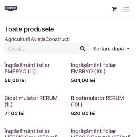
Sari la conținut
Toate produsele
Agricultură
Aviație
Construcții
Sortare după
Îngrășământ foliar
Îngrășământ foliar
EMBRYO (1L)
EMBRYO (10L)
58,00
lei
504,00
lei
Biostimulator RERUM
Biostimulator RERUM
(1L)
(10L)
71,00
lei
620,00
lei
Îngrășământ foliar
Îngrășământ foliar