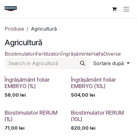
Sari la conținut
Produse
Agricultură
Agricultură
Biostimulatori
Fertilizatori
Îngrășăminte
Haifa
Diverse
Sortare după
Îngrășământ foliar
Îngrășământ foliar
EMBRYO (1L)
EMBRYO (10L)
58,00
lei
504,00
lei
Biostimulator RERUM
Biostimulator RERUM
(1L)
(10L)
71,00
lei
620,00
lei