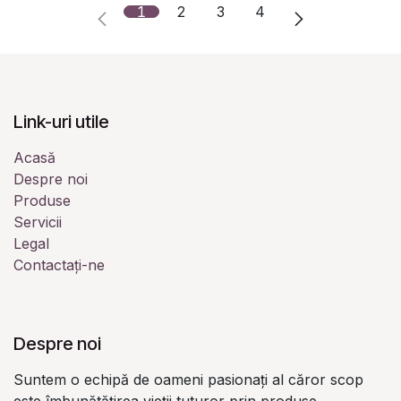
1
2
3
4
Link-uri utile
Acasă
Despre noi
Produse
Servicii
Legal
Contactați-ne
Despre noi
Suntem o echipă de oameni pasionați al căror scop
este îmbunătățirea vieții tuturor prin produse