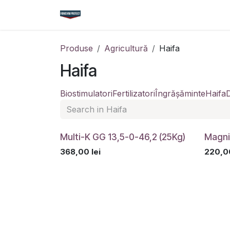
Sari la conținut
Acasă
Magazin
Cataloage
Nou
Produse
Agricultură
Haifa
Haifa
Biostimulatori
Fertilizatori
Îngrășăminte
Haifa
Multi-K GG 13,5-0-46,2 (25Kg)
Magni
368,00
lei
220,0