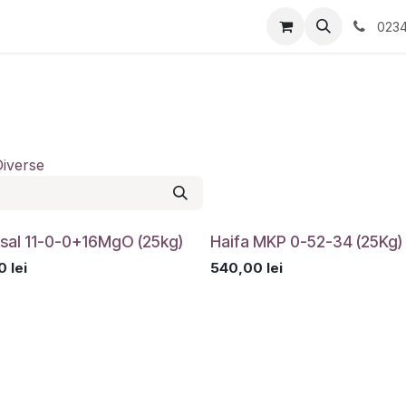
tati/Evenimente
Contactați-ne
0234
Diverse
sal 11-0-0+16MgO (25kg)
Haifa MKP 0-52-34 (25Kg)
0
lei
540,00
lei