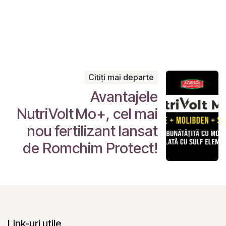
Citiți mai departe
Avantajele
NutriVolt Mo+, cel mai
nou fertilizant lansat
de Romchim Protect!
Link-uri utile