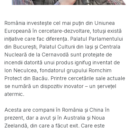
România investeşte cel mai puţin din Uniunea
Europeană în cercetare-dezvoltare, totuşi există
iniţiative care fac diferenţa. Palatul Parlamentului
din Bucureşti, Palatul Culturii din Iaşi şi Centrala
Nucleară de la Cernavodă sunt protejate de
incendii datorită unui produs ignifug inventat de
Ion Neculcea, fondatorul grupului Romchim
Protect din Bacău. Printre cercetările sale actuale
se numără un dispozitiv inovator – un şerveţel
atermic.
Acesta are companii în România şi China în
prezent, dar a avut şi în Australia şi Noua
Zeelandă, din care a făcut exit. Care este