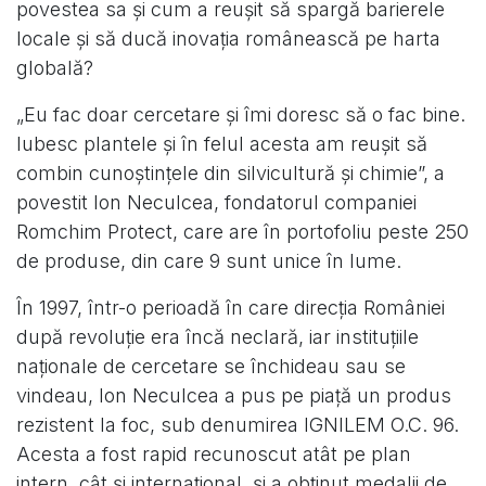
povestea sa şi cum a reuşit să spargă barierele
locale şi să ducă inovaţia românească pe harta
globală?
„Eu fac doar cercetare şi îmi doresc să o fac bine.
Iubesc plantele şi în felul acesta am reuşit să
combin cunoştinţele din silvicultură şi chimie”, a
povestit Ion Neculcea, fondatorul companiei
Romchim Protect, care are în portofoliu peste 250
de produse, din care 9 sunt unice în lume.
În 1997, într-o perioadă în care direcţia României
după revoluţie era încă neclară, iar instituţiile
naţionale de cercetare se închideau sau se
vindeau, Ion Neculcea a pus pe piaţă un produs
rezistent la foc, sub denumirea IGNILEM O.C. 96.
Acesta a fost rapid recunoscut atât pe plan
intern, cât şi internaţional, şi a obţinut medalii de