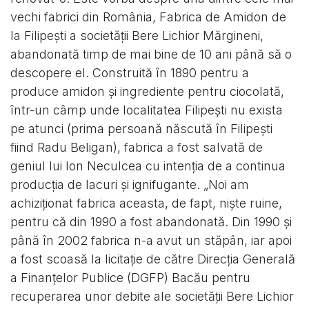
vechi fabrici din România, Fabrica de Amidon de
la Filipeşti a societăţii Bere Lichior Mărgineni,
abandonată timp de mai bine de 10 ani până să o
descopere el. Construită în 1890 pentru a
produce amidon şi ingrediente pentru ciocolată,
într-un câmp unde localitatea Filipeşti nu exista
pe atunci (prima persoană născută în Filipeşti
fiind Radu Beligan), fabrica a fost salvată de
geniul lui Ion Neculcea cu intenţia de a continua
producţia de lacuri şi ignifugante. „Noi am
achiziţionat fabrica aceasta, de fapt, nişte ruine,
pentru că din 1990 a fost abandonată. Din 1990 şi
până în 2002 fabrica n-a avut un stăpân, iar apoi
a fost scoasă la licitaţie de către Direcţia Generală
a Finanţelor Publice (DGFP) Bacău pentru
recuperarea unor debite ale societăţii Bere Lichior