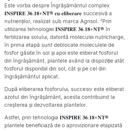
Este vorba despre Îngrășământul complex
𝐈𝐍𝐒𝐏𝐈𝐑𝐄 𝟑𝟔.𝟏𝟖+𝐍𝐓® 𝐜𝐮 𝐞𝐥𝐢𝐛𝐞𝐫𝐚𝐫𝐞 succesivă a
nutrienților, realizat sub marca Agrisol. ”Prin
utilizarea tehnologiei 𝐈𝐍𝐒𝐏𝐈𝐑𝐄 𝟑𝟔.𝟏𝟖+𝐍𝐓® în
fertilizarea solului, datorită moleculei nutricharge,
în prima etapă sunt deblocate moleculele de
fosfor găsite în sol și apoi este eliberat fosforul
din îngrășământ, plantele având la dispoziție atât
fosforul disponibil din sol, cât și pe cel din
îngrășământul aplicat.
După eliberarea fosforului, succesiv este eliberat
azotul din îngrășământ, acesta contribuind la
creșterea și dezvoltarea plantelor.
Astfel, prin tehnologia 𝐈𝐍𝐒𝐏𝐈𝐑𝐄 𝟑𝟔.𝟏𝟖+𝐍𝐓®
plantele beneficiază de o aprovizionare etapizată