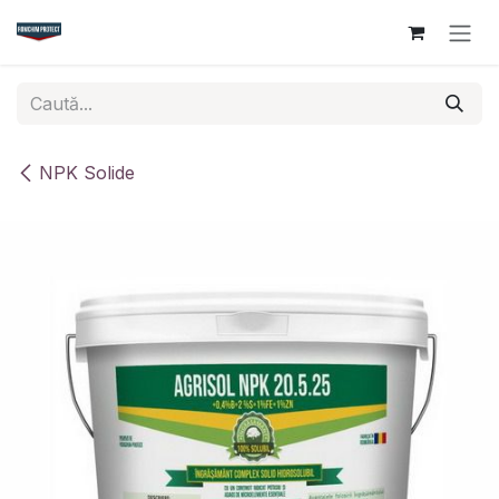
Sari la conținut
NPK Solide