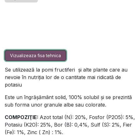
Vizualizeaza fisa tehnica
Se utilizează la pomi fructiferi și alte plante care au
nevoie în nutriția lor de o cantitate mai ridicată de
potasiu
Este un îngrășământ solid, 100% solubil și se prezintă
sub forma unor granule albe sau colorate.
COMPOZIŢIE:
Azot total (N): 20%, Fosfor (P2O5): 5%,
Potasiu (K2O): 25%, Bor (B): 0,4%, Sulf (S): 2%, Fier
(Fe): 1%, Zinc ( Zn) : 1%.