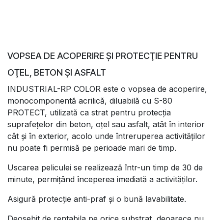
VOPSEA DE ACOPERIRE ŞI PROTECŢIE PENTRU
OŢEL, BETON ŞI ASFALT
INDUSTRIAL-RP COLOR este o vopsea de acoperire,
monocomponentă acrilică, diluabilă cu S-80
PROTECT, utilizată ca strat pentru protecţia
suprafeţelor din beton, oţel sau asfalt, atât în interior
cât şi în exterior, acolo unde întreruperea activităţilor
nu poate fi permisă pe perioade mari de timp.
Uscarea peliculei se realizează într-un timp de 30 de
minute, permiţând începerea imediată a activităţilor.
Asigură protecţie anti-praf şi o bună lavabilitate.
Deosebit de rentabila pe orice substrat, deoarece nu