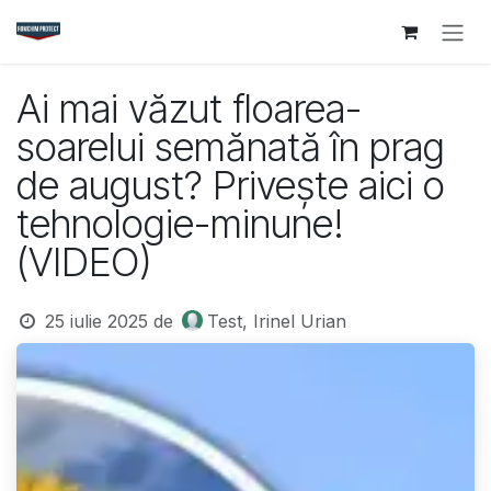
Sari la conținut
Ai mai văzut floarea-
soarelui semănată în prag
de august? Privește aici o
tehnologie-minune!
(VIDEO)
25 iulie 2025
de
Test, Irinel Urian