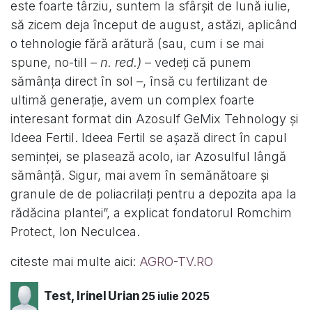
este foarte târziu, suntem la sfârșit de lună iulie,
să zicem deja început de august, astăzi, aplicând
o tehnologie fără arătură (sau, cum i se mai
spune, no-till –
n. red.)
– vedeți că punem
sămânța direct în sol –, însă cu fertilizant de
ultimă generație, avem un complex foarte
interesant format din Azosulf GeMix Tehnology și
Ideea Fertil. Ideea Fertil se așază direct în capul
seminței, se plasează acolo, iar Azosulful lângă
sămânță. Sigur, mai avem în semănătoare și
granule de de poliacrilați pentru a depozita apa la
rădăcina plantei”, a explicat fondatorul Romchim
Protect, Ion Neculcea.
citeste mai multe aici:
AGRO-TV.RO
Test, Irinel Urian
25 iulie 2025