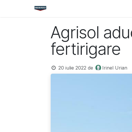
Sari la conținut
Acasă
Magazin
Cataloage
Nou
Agrisol ad
fertirigare
20 iulie 2022
de
Irinel Urian