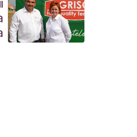
i
a
a
onectează-te cu noi
Contactați-ne
contact@romchimprotect.ro
+0234 215 990