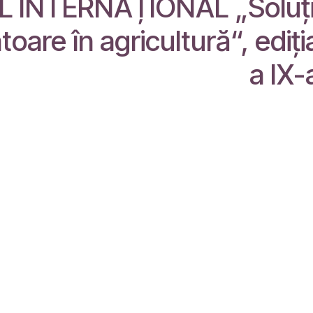
 INTERNAȚIONAL „Soluţi
atoare în agricultură“, ediți
a IX-
C
e oameni pasionați al căror scop este
i tuturor prin produse inovatoare.
 excelente pentru a rezolva
 afaceri.
 sunt concepute pentru companiile mici
resc să-și optimizeze performanța.