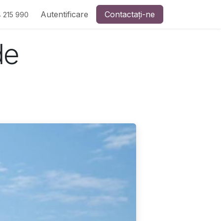
Autentificare
Contactați-ne
 215 990
de