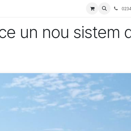
tati/Evenimente
Contactați-ne
0234
uce un nou sistem 