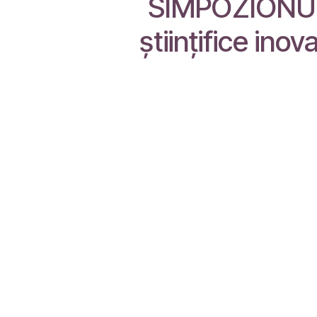
SIMPOZIONUL
ştiinţifice inov
Link-uri utile
Despre noi
Acasă
Suntem o echipă d
Despre noi
îmbunătățirea vieți
Produse
Construim produse
Servicii
problemele dvs. de
Legal
Contactați-ne
Produsele noastre
și mijlocii care do