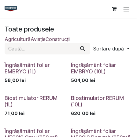
Sari la conținut
Toate produsele
Agricultură
Aviație
Construcții
Sortare după
Îngrășământ foliar
Îngrășământ foliar
EMBRYO (1L)
EMBRYO (10L)
58,00
lei
504,00
lei
Biostimulator RERUM
Biostimulator RERUM
(1L)
(10L)
71,00
lei
620,00
lei
Îngrășământ foliar
Îngrășământ foliar