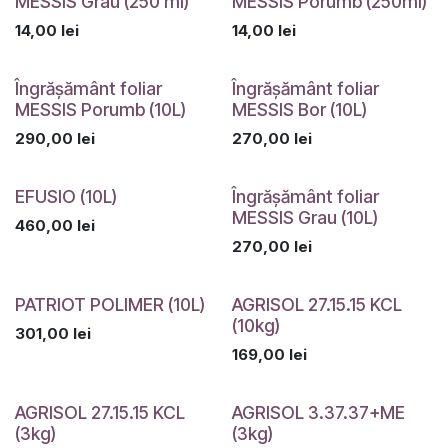
MESSIS Grau (250 ml)
MESSIS Porumb (250ml)
14,00
lei
14,00
lei
Îngrășământ foliar
Îngrășământ foliar
MESSIS Porumb (10L)
MESSIS Bor (10L)
290,00
lei
270,00
lei
EFUSIO (10L)
Îngrășământ foliar
MESSIS Grau (10L)
460,00
lei
270,00
lei
PATRIOT POLIMER (10L)
AGRISOL 27.15.15 KCL
(10kg)
301,00
lei
169,00
lei
Indisponibil
AGRISOL 27.15.15 KCL
AGRISOL 3.37.37+ME
(3kg)
(3kg)