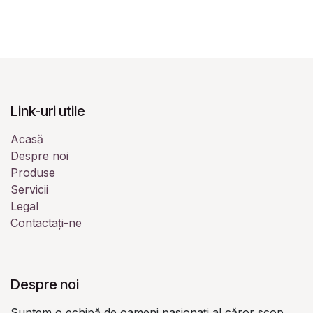
Link-uri utile
Acasă
Despre noi
Produse
Servicii
Legal
Contactați-ne
Despre noi
Suntem o echipă de oameni pasionați al căror scop