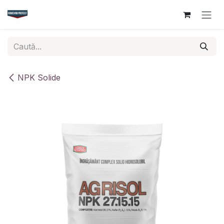
Sari la conținut
NPK Solide