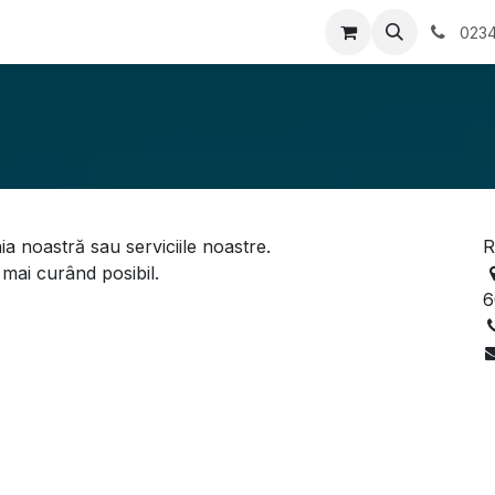
tati/Evenimente
Contactați-ne
0234
a noastră sau serviciile noastre.
R
mai curând posibil.
6