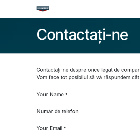
Sari la conținut
Acasă
Magazin
Cataloage
Nou
Contactați-ne
Contactați-ne despre orice legat de compani
Vom face tot posibilul să vă răspundem cât 
Your Name
*
Număr de telefon
Your Email
*