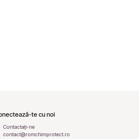
onectează-te cu noi
Contactați-ne
contact@romchimprotect.ro