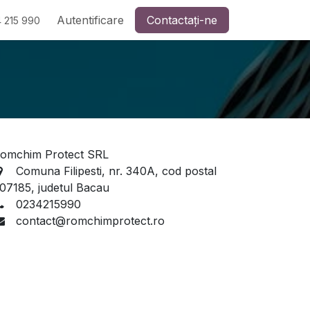
Autentificare
Contactați-ne
 215 990
omchim Protect SRL
Comuna Filipesti, nr. 340A, cod postal
07185, judetul Bacau
0234215990
contact@romchimprotect.ro