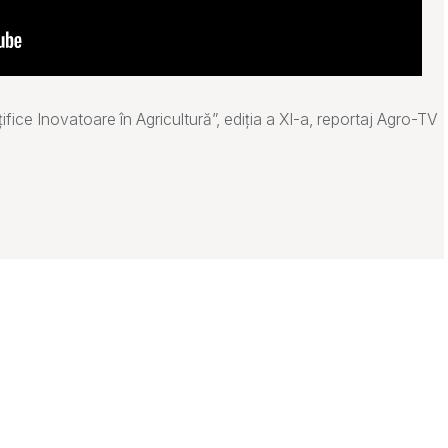
țifice Inovatoare în Agricultură”, ediția a XI-a, reportaj Agro-TV