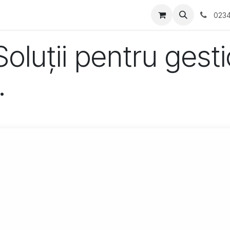
tati/Evenimente
Contactați-ne
0234
oluții pentru gest
.