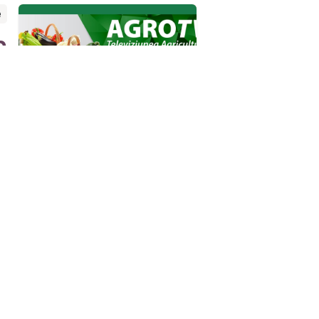
e
n
4
onectează-te cu noi
Contactați-ne
contact@romchimprotect.ro
+0234 215 990