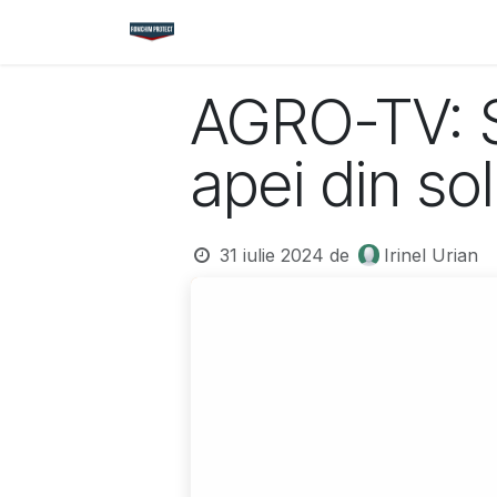
Sari la conținut
Acasă
Magazin
Cataloage
Nou
AGRO-TV: S
apei din sol
31 iulie 2024
de
Irinel Urian