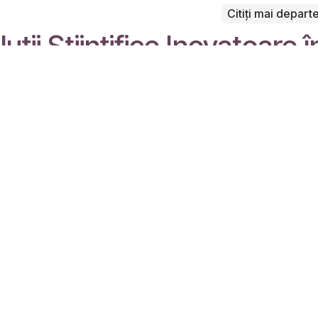
Citiți mai depart
ții Științifice Inovatoare î
Agricultură” 29 07 202
C
e oameni pasionați al căror scop este
i tuturor prin produse inovatoare.
 excelente pentru a rezolva
 afaceri.
 sunt concepute pentru companiile mici