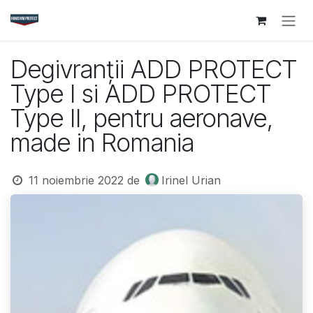
Sari la conținut
Degivranții ADD PROTECT
Type I si ADD PROTECT
Type II, pentru aeronave,
made in Romania
11 noiembrie 2022
de
Irinel Urian