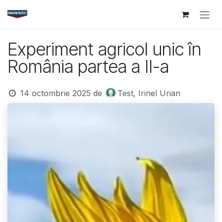
Sari la conținut
Experiment agricol unic în
România partea a II-a
14 octombrie 2025
de
Test, Irinel Urian