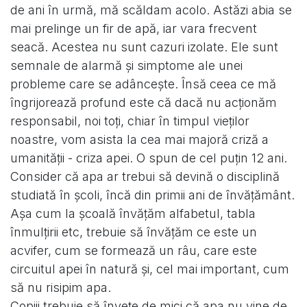
de ani în urmă, mă scăldam acolo. Astăzi abia se
mai prelinge un fir de apă, iar vara frecvent
seacă. Acestea nu sunt cazuri izolate. Ele sunt
semnale de alarmă și simptome ale unei
probleme care se adâncește. Însă ceea ce mă
îngrijorează profund este că dacă nu acționăm
responsabil, noi toți, chiar în timpul vieților
noastre, vom asista la cea mai majoră criză a
umanității - criza apei. O spun de cel puțin 12 ani.
Consider că apa ar trebui să devină o disciplină
studiată în școli, încă din primii ani de învățământ.
Așa cum la școală învățăm alfabetul, tabla
înmulțirii etc, trebuie să învățăm ce este un
acvifer, cum se formează un râu, care este
circuitul apei în natură și, cel mai important, cum
să nu risipim apa.
Copiii trebuie să învețe de mici că apa nu vine de