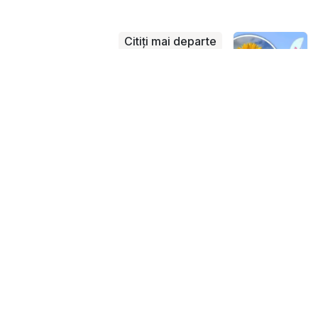
Citiți mai departe
Agro-TV (video):
Floarea soarelui,
cultivata in prag de
august
Link-uri utile
Acasă
Despre noi
Produse