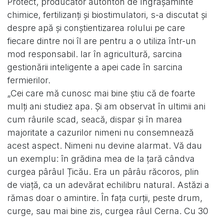
Protect, producător autohton de îngrășăminte
chimice, fertilizanți și biostimulatori, s-a discutat și
despre apă și conștientizarea rolului pe care
fiecare dintre noi îl are pentru a o utiliza într-un
mod responsabil. Iar în agricultură, sarcina
gestionării inteligente a apei cade în sarcina
fermierilor.
„Cei care mă cunosc mai bine știu că de foarte
mulți ani studiez apa. Și am observat în ultimii ani
cum râurile scad, seacă, dispar și în marea
majoritate a cazurilor nimeni nu consemnează
acest aspect. Nimeni nu devine alarmat. Vă dau
un exemplu: în grădina mea de la țară cândva
curgea pârâul Țicău. Era un pârâu răcoros, plin
de viață, ca un adevărat echilibru natural. Astăzi a
rămas doar o amintire. În fața curții, peste drum,
curge, sau mai bine zis, curgea râul Cerna. Cu 30