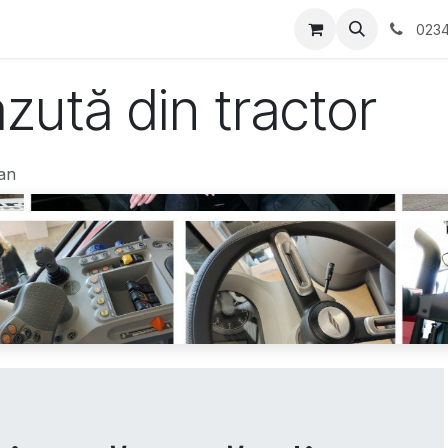
tati/Evenimente
Contactați-ne
0234
zută din tractor
ian