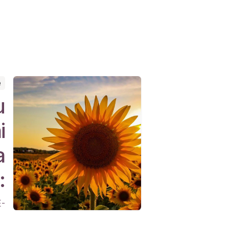
e
u
i
a
:
-