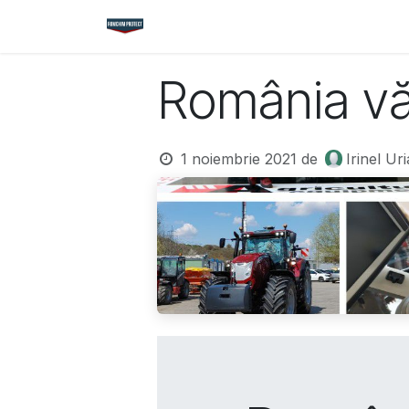
Sari la conținut
Acasă
Magazin
Cataloage
Nou
România vă
1 noiembrie 2021
de
Irinel Ur