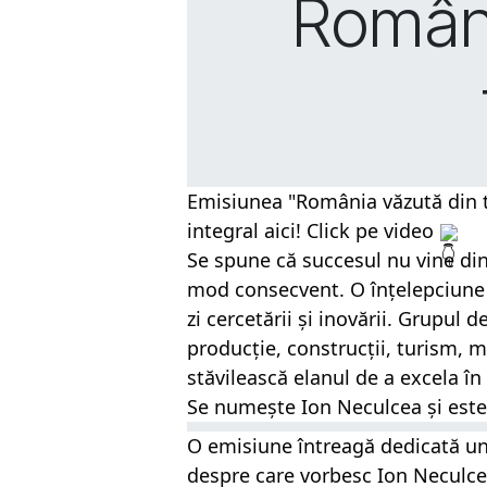
Români
Emisiunea "România văzută din tr
integral aici! Click pe video 
Se spune că succesul nu vine din 
mod consecvent. O înțelepciune tr
zi cercetării și inovării. Grupul d
producție, construcții, turism, m
stăvilească elanul de a excela în
Se numește Ion Neculcea și este 
O emisiune întreagă dedicată uno
despre care vorbesc Ion Neculce