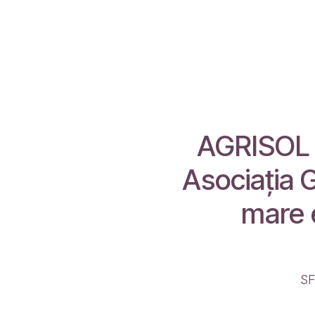
AGRISOL R
Asociaţia G
mare 
SF