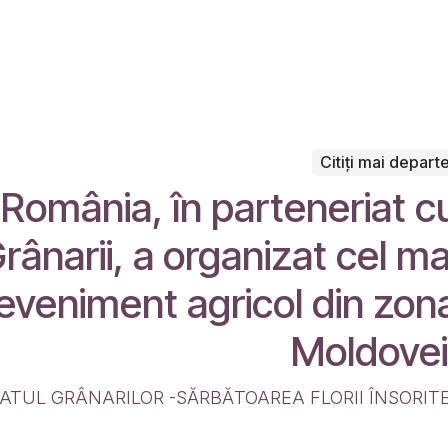
Citiți mai depart
omânia, în parteneriat c
rânarii, a organizat cel ma
eveniment agricol din zon
Moldovei
ATUL GRÂNARILOR -SĂRBĂTOAREA FLORII ÎNSORITE