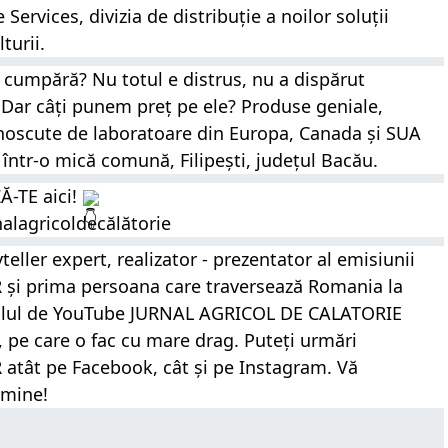
reprezentantul Smart Agriculture Services, divizia de distribuție a noilor soluții 
turii.
 cumpără? Nu totul e distrus, nu a dispărut 
 Dar câți punem preț pe ele? Produse geniale, 
noscute de laboratoare din Europa, Canada și SUA 
într-o mică comună, Filipești, județul Bacău. 
-TE aici! 
alagricoldecălătorie
teller expert, realizator - prezentator al emisiunii 
 prima persoana care traversează Romania la 
analul de YouTube JURNAL AGRICOL DE CALATORIE 
pe care o fac cu mare drag. Puteți urmări 
t pe Facebook, cât și pe Instagram. Vă 
 mine! 