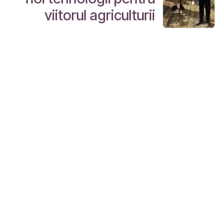
viitorul agriculturii
Link-uri utile
Acasă
Despre noi
Produse
Servicii
Legal
Contactați-ne
Despre noi