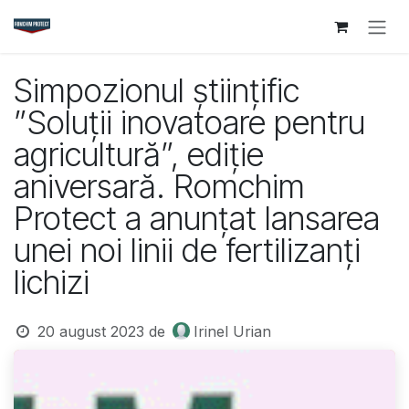
Sari la conținut
Simpozionul științific
”Soluții inovatoare pentru
agricultură”, ediție
aniversară. Romchim
Protect a anunțat lansarea
unei noi linii de fertilizanți
lichizi
20 august 2023
de
Irinel Urian