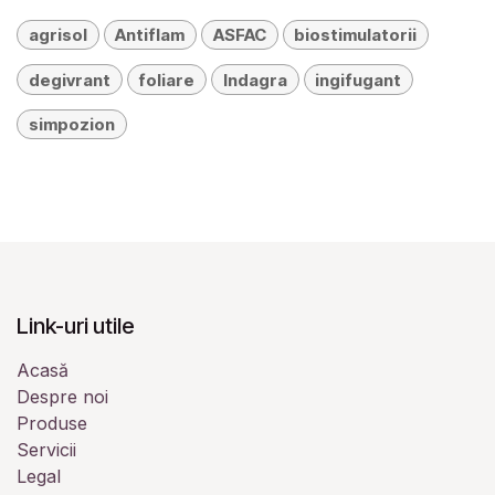
agrisol
Antiflam
ASFAC
biostimulatorii
degivrant
foliare
Indagra
ingifugant
simpozion
Link-uri utile
Acasă
Despre noi
Produse
Servicii
Legal