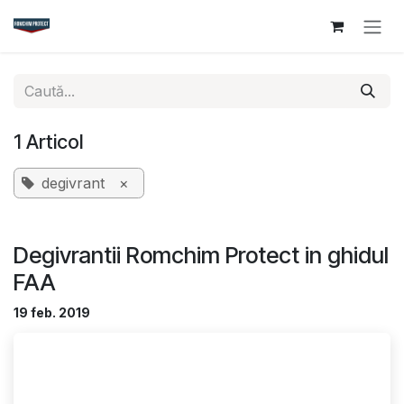
Sari la conținut
1 Articol
degivrant
×
Degivrantii Romchim Protect in ghidul
FAA
19 feb. 2019