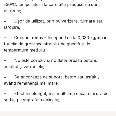
–30ºC, temperatură la care alte produse nu sunt
eficiente;
•
Ușor de utilizat, prin pulverizare, turnare sau
stropire;
•
Consum redus – începând de la 0,030 kg/mp in
funcţie de grosimea stratului de gheață și de
temperatura mediului;
•
Nu este coroziv si nu deteriorează betonul,
asfaltul și vehiculele;
•
Se ancorează de suport (beton sau asfalt),
având remanență mai mare;
•
Efect îndelungat, mai mult timp decât clorura de
sodiu, pe suprafaţa aplicata;