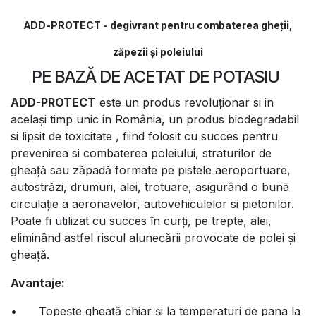
ADD-PROTECT - degivrant pentru combaterea gheții,
zăpezii și poleiului
PE BAZĂ DE ACETAT DE POTASIU
ADD-PROTECT
este un produs revoluţionar si in
acelaşi timp unic in România, un produs biodegradabil
si lipsit de toxicitate , fiind folosit cu succes pentru
prevenirea si combaterea poleiului, straturilor de
gheață sau zăpadă formate pe pistele aeroportuare,
autostrăzi, drumuri, alei, trotuare, asigurând o bunã
circulaţie a aeronavelor, autovehiculelor si pietonilor.
Poate fi utilizat cu succes în curți, pe trepte, alei,
eliminând astfel riscul alunecării provocate de polei și
gheață.
Avantaje:
•
Topeşte gheață chiar și la temperaturi de pana la