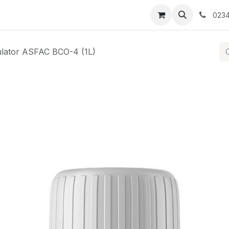
tati/Evenimente
Contactați-ne
0234
ulator ASFAC BCO-4 (1L)