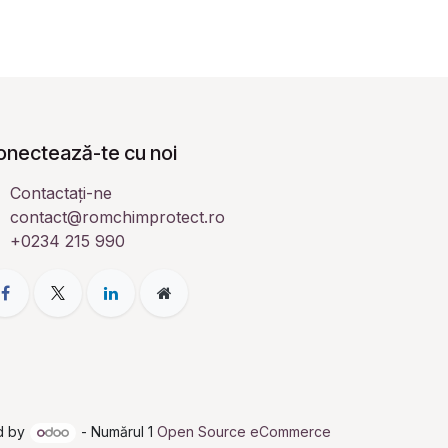
onectează-te cu noi
Contactați-ne
contact@romchimprotect.ro
+0234 215 990
d by
- Numărul 1
Open Source eCommerce