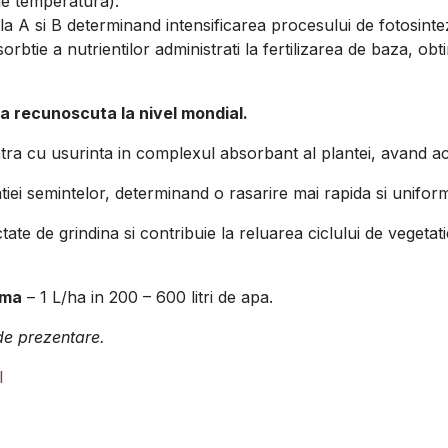
de temperatura).
ila A si B determinand intensificarea procesului de fotosinte
rbtie a nutrientilor administrati la fertilizarea de baza, o
a recunoscuta la nivel mondial.
ntra cu usurinta in complexul absorbant al plantei, avand ac
iei semintelor, determinand o rasarire mai rapida si uniform
tate de grindina si contribuie la reluarea ciclului de vegetat
ima
– 1 L/ha in 200 – 600 litri de apa.
 de prezentare.
I