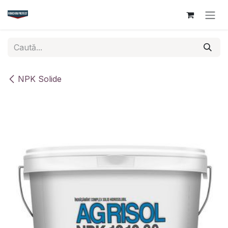
Sari la conținut
NPK Solide