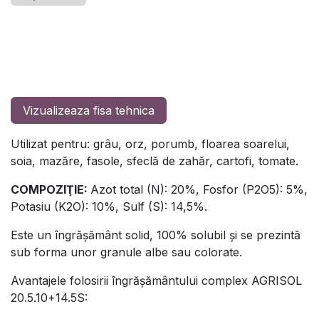
Vizualizeaza fisa tehnica
Utilizat pentru: grâu, orz, porumb, floarea soarelui,
soia, mazăre, fasole, sfeclă de zahăr, cartofi, tomate.
COMPOZIŢIE:
Azot total (N): 20%, Fosfor (P2O5): 5%,
Potasiu (K2O): 10%, Sulf (S): 14,5%.
Este un îngrășământ solid, 100% solubil și se prezintă
sub forma unor granule albe sau colorate.
Avantajele folosirii îngrășământului complex AGRISOL
20.5.10+14.5S: