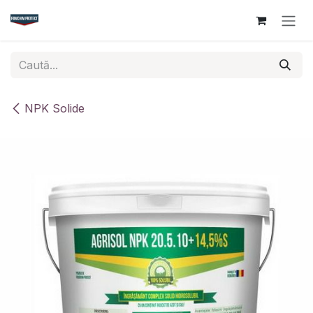
Sari la conținut
NPK Solide