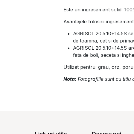
Este un ingrasamant solid, 100
Avantajele folosirii ingrasama
AGRISOL 20.5.10+14.5S se a
de toamna, cat si de primava
AGRISOL 20.5.10+14.5S are o
fata de boli, seceta si inghe
Utilizat pentru: grau, orz, poru
Nota:
Fotografiile sunt cu titlu
Link-uri utile
Despre noi