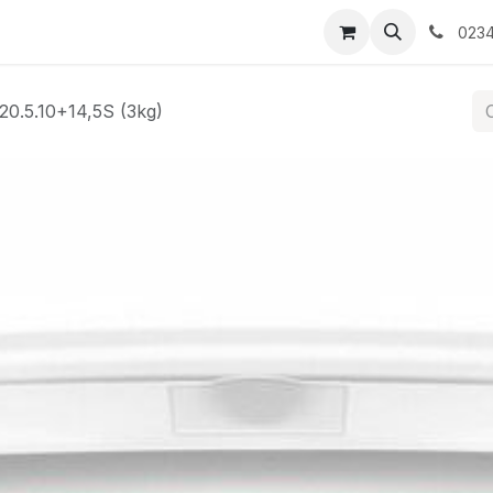
tati/Evenimente
Contactați-ne
0234
0.5.10+14,5S (3kg)