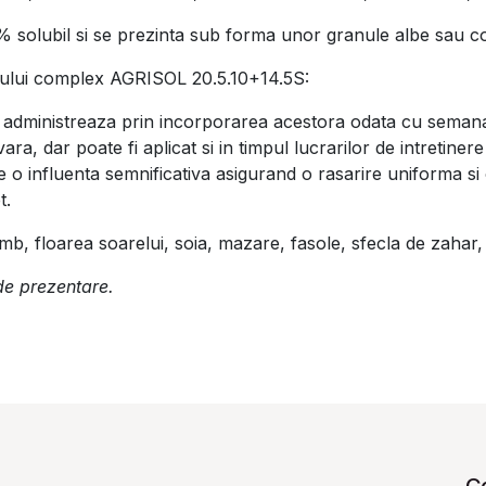
% solubil si se prezinta sub forma unor granule albe sau co
ntului complex AGRISOL 20.5.10+14.5S:
dministreaza prin incorporarea acestora odata cu semanatul,
ra, dar poate fi aplicat si in timpul lucrarilor de intretinere
 influenta semnificativa asigurand o rasarire uniforma si o
t.
mb, floarea soarelui, soia, mazare, fasole, sfecla de zahar, 
 de prezentare.
C