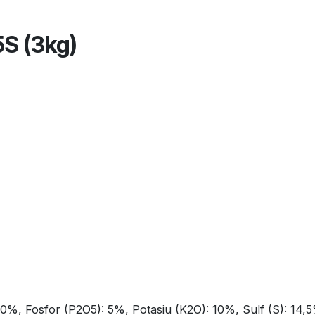
S (3kg)
20%, Fosfor (P2O5): 5%, Potasiu (K2O): 10%, Sulf (S): 14,