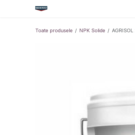
Sari la conținut
Acasă
Magazin
Cataloage
Nou
Toate produsele
NPK Solide
AGRISOL 2