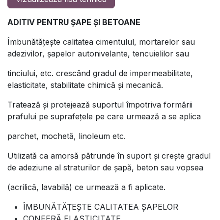
ADITIV PENTRU ŞAPE ŞI BETOANE
Îmbunătăţeşte calitatea cimentulul, mortarelor sau
adezivilor, şapelor autonivelante, tencuielilor sau
tinciului, etc. crescând gradul de impermeabilitate,
elasticitate, stabilitate chimică şi mecanică.
Tratează şi protejează suportul împotriva formării
prafului pe suprafeţele pe care urmează a se aplica
parchet, mochetă, linoleum etc.
Utilizată ca amorsă pătrunde în suport şi creşte gradul
de adeziune al straturilor de şapă, beton sau vopsea
(acrilică, lavabilă) ce urmează a fi aplicate.
ÎMBUNĂTĂŢEŞTE CALITATEA ŞAPELOR
CONFERĂ ELASTICITATE