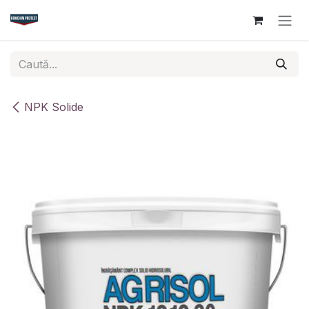
Sari la conținut
NPK Solide