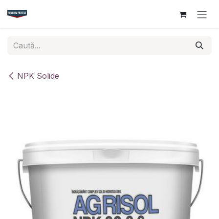
Sari la conținut
NPK Solide