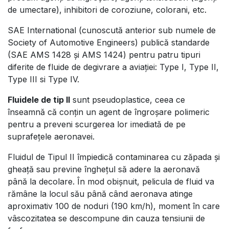
de umectare), inhibitori de coroziune, colorani, etc.
SAE International (cunoscută anterior sub numele de
Society of Automotive Engineers) publică standarde
(SAE AMS 1428 și AMS 1424) pentru patru tipuri
diferite de fluide de degivrare a aviației: Type I, Type II,
Type III si Type IV.
Fluidele de tip II
sunt pseudoplastice, ceea ce
înseamnă că conțin un agent de îngroșare polimeric
pentru a preveni scurgerea lor imediată de pe
suprafețele aeronavei.
Fluidul de Tipul II împiedică contaminarea cu zăpada și
gheață sau previne înghețul să adere la aeronavă
până la decolare. În mod obișnuit, pelicula de fluid va
rămâne la locul său până când aeronava atinge
aproximativ 100 de noduri (190 km/h), moment în care
vâscozitatea se descompune din cauza tensiunii de