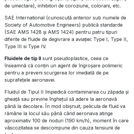
de umectare), inhibitori de coroziune, colorani, etc.
SAE International (cunoscută anterior sub numele de
Society of Automotive Engineers) publică standarde
(SAE AMS 1428 și AMS 1424) pentru patru tipuri
diferite de fluide de degivrare a aviației: Type I, Type II,
Type III si Type IV.
Fluidele de tip II
sunt pseudoplastice, ceea ce
înseamnă că conțin un agent de îngroșare polimeric
pentru a preveni scurgerea lor imediată de pe
suprafețele aeronavei.
Fluidul de Tipul II împiedică contaminarea cu zăpada și
gheață sau previne înghețul să adere la aeronavă
până la decolare. În mod obișnuit, pelicula de fluid va
rămâne la locul său până când aeronava atinge
aproximativ 100 de noduri (190 km/h), moment în care
vâscozitatea se descompune din cauza tensiunii de