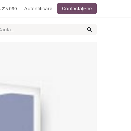
Autentificare
Contactați-ne
 215 990