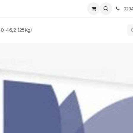
tati/Evenimente
Contactați-ne
0234
-0-46,2 (25Kg)