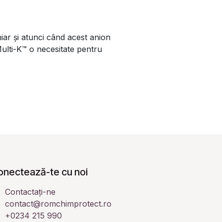
hiar și atunci când acest anion
Multi-K™ o necesitate pentru
onectează-te cu noi
Contactați-ne
contact@romchimprotect.ro
+0234 215 990