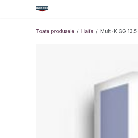
Sari la conținut
Acasă
Magazin
Cataloage
Nou
Toate produsele
Haifa
Multi-K GG 13,5