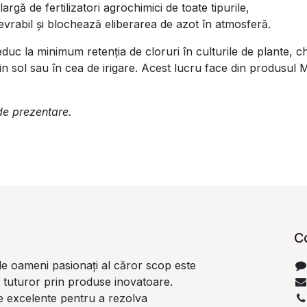
rgă de fertilizatori agrochimici de toate tipurile,
evrabil și blochează eliberarea de azot în atmosferă.
educ la minimum retenția de cloruri în culturile de plante, c
n sol sau în cea de irigare. Acest lucru face din produsul 
 de prezentare.
C
e oameni pasionați al căror scop este
i tuturor prin produse inovatoare.
 excelente pentru a rezolva