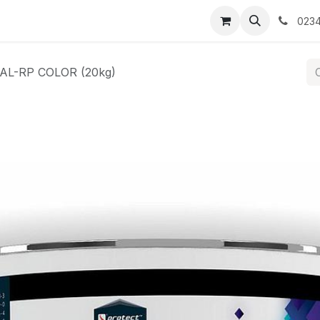
tati/Evenimente
Contactați-ne
0234
AL-RP COLOR (20kg)