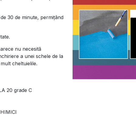
p de 30 de minute, permiţând
tate.
oarece nu necesită
nchiriere a unei schele de la
mult cheltuielile.
A 20 grade C
HIMICI