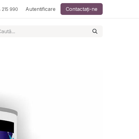
Autentificare
Contactați-ne
 215 990