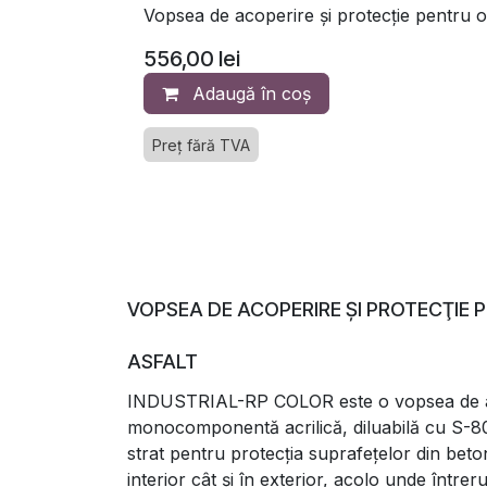
Vopsea de acoperire și protecție pentru oț
556,00
lei
Adaugă în coș
Preț fără TVA
VOPSEA DE ACOPERIRE ŞI PROTECŢIE P
ASFALT
INDUSTRIAL-RP COLOR este o vopsea de 
monocomponentă acrilică, diluabilă cu S-8
strat pentru protecţia suprafeţelor din beton,
interior cât şi în exterior, acolo unde întrer