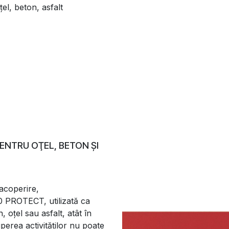
el, beton, asfalt
ENTRU OŢEL, BETON ŞI
acoperire,
0 PROTECT, utilizată ca
 oţel sau asfalt, atât în
uperea activităţilor nu poate