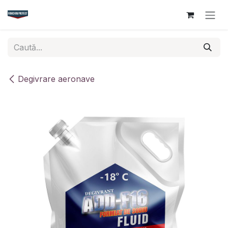
Sari la conținut
Degivrare aeronave