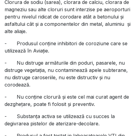
Clorura de sodiu (sarea), clorara de calciu, clorara de
magneziu sau alte cloruri sunt interzise pe aeroporturi
pentru nivelul ridicat de corodare atât a betonului și
asfaltului cât și a componentelor din metal, aluminiu și
alte aliaje.
-
Produsul conține inhibitori de coroziune care se
utilizează în Aviație.
-
Nu distruge armăturile din poduri, pasarele, nu
distruge vegetația, nu contaminează apele subterane,
nu distruge caroseriile, nu este distructiv și nu
corodează.
-
Nu conține clorură și este cel mai curat agent de
dezghețare, poate fi folosit și preventiv.
-
Substanța activa se utilizează cu succes la
degivrarea pistelor de aterizare-decolare.
-
Produsul a fost testat in laboaratoarele VTI din