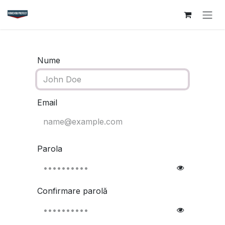
Sari la conținut
Nume
Email
Parola
Confirmare parolă