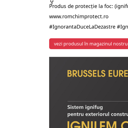
Produs de protecție la foc: (igni
www.romchimprotect.ro
#IgnorantaDuceLaDezastre
#Ign
vezi produsul în magazinul nostru