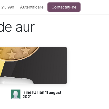
Autentificare
Contactați-ne
 215 990
de aur
Irinel Urian
11 august
2021