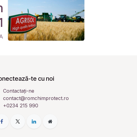
n
1
A
onectează-te cu noi
Contactați-ne
contact@romchimprotect.ro
+0234 215 990