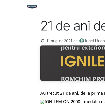
Sari la conținut
Acasă
Magazin
Cataloage
Nou
21 de ani d
11 august 2021
de
Irinel Urian
Au trecut 21 de ani, de la prima
IGNILEM ON 2000 - medalia de