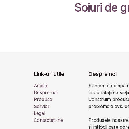
Soiuri de g
Link-uri utile
Despre noi
Acasă
Suntem o echipă d
Despre noi
îmbunătățirea vieți
Produse
Construim produse
Servicii
problemele dvs. de
Legal
Contactați-ne
Produsele noastre
și mijlocii care do