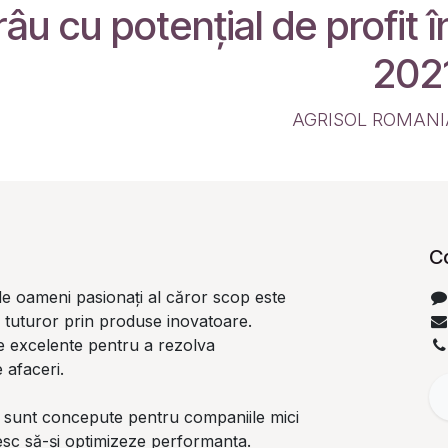
râu cu potențial de profit î
202
AGRISOL ROMANI
C
e oameni pasionați al căror scop este
i tuturor prin produse inovatoare.
 excelente pentru a rezolva
 afaceri.
 sunt concepute pentru companiile mici
resc să-și optimizeze performanța.