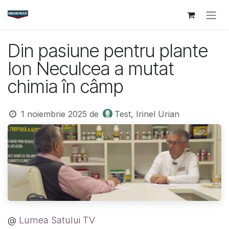
Sari la conținut
Din pasiune pentru plante
Ion Neculcea a mutat
chimia în câmp
1 noiembrie 2025
de
Test, Irinel Urian
@
Lumea Satului TV