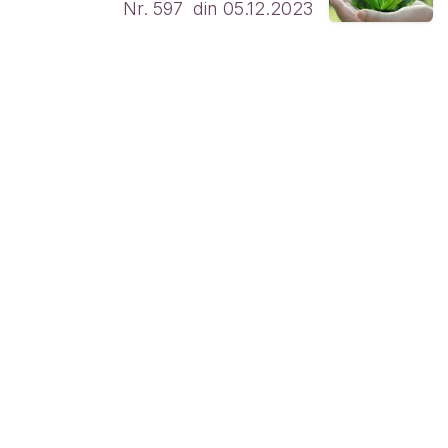
Nr. 597 din 05.12.2023
Link-uri utile
Acasă
Despre noi
Produse
Servicii
Legal
Contactați-ne
Despre noi
Suntem o echipă de oameni pasionați al căror scop