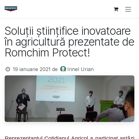
Sari la conținut
Soluții științifice inovatoare
în agricultură prezentate de
Romchim Protect!
19 ianuarie 2021
de
Irinel Urian
Reprezentantul Cotidianul Agricol a participat astăzi