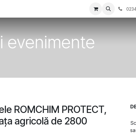
tati/Evenimente
Contactați-ne
0234
 și evenimente
dusele ROMCHIM PROTECT,
D
ața agricolă de 2800
Sc
sa