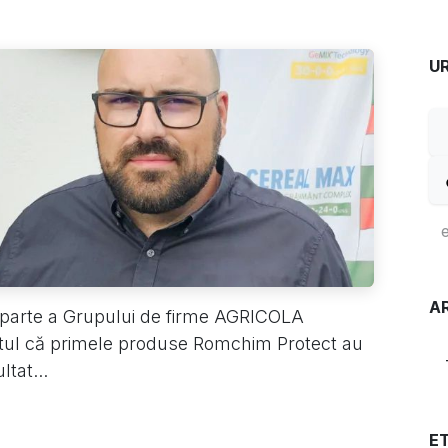
U
A
 parte a Grupului de firme AGRICOLA
l că primele produse Romchim Protect au
ltat...
E