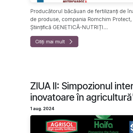
Producătorul băcăuan de fertilizanți de îna
de produse, compania Romchim Protect, a
Științifică GENETICĂ-NUTRIȚI...
Citiți mai mult
ZIUA II: Simpozionul intern
inovatoare în agricultură"
1 aug. 2024