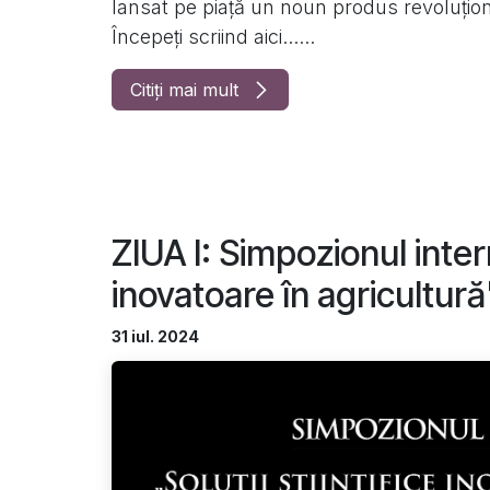
lansat pe piață un noun produs revoluționar
Începeți scriind aici......
Citiți mai mult
ZIUA I: Simpozionul intern
inovatoare în agricultură"
31 iul. 2024