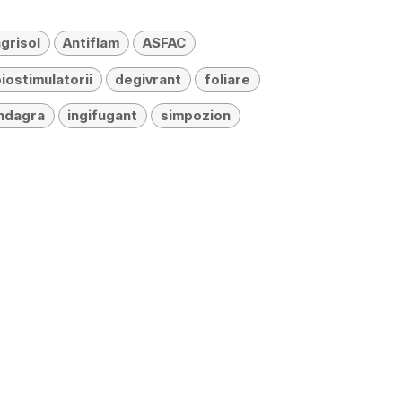
grisol
Antiflam
ASFAC
iostimulatorii
degivrant
foliare
Indagra
ingifugant
simpozion