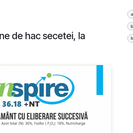
a
b
ine de hac secetei, la