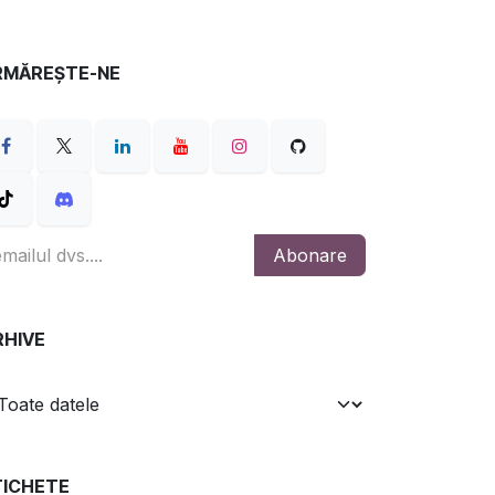
RMĂREȘTE-NE
Abonare
RHIVE
TICHETE