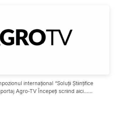
ozionul internațional “Soluții Științifice
portaj Agro-TV Începeți scriind aici......